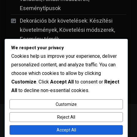
Eseménytípusok
Dekorációs bőr követelések: Készítési
követelmények, Követelési módszerek,
Esemény témák
We respect your privacy
Részvételi kritériumok: Fiók állapota,
Cookies help us improve your experience, deliver
Megtekintési követelmények, Jogosultság
personalized content, and analyze traffic. You can
Mount Skin igények: Esztétikai témák,
choose which cookies to allow by clicking
Customize
. Click
Accept All
to consent or
Reject
Igényforrások, Eseményexkluzivitás
All
to decline non-essential cookies.
Customize
Copyright © ogma blog 2026
Proudly powered by WordPress
|
Reject All
Theme: ogma-blog by
Mystery Themes
.
Szolgáltatási feltételek
Az Ön adatvédelme
Történetünk
Accept All
Lépjen kapcsolatba velünk
Süti beállítások