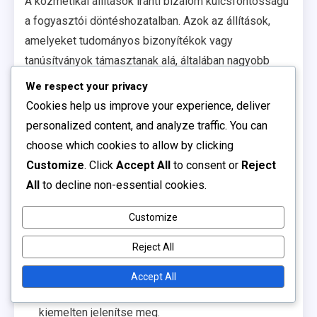
A kozmetikai állítások iránti bizalom kulcsfontosságú
a fogyasztói döntéshozatalban. Azok az állítások,
amelyeket tudományos bizonyítékok vagy
tanúsítványok támasztanak alá, általában nagyobb
bizalmat keltenek a fogyasztók körében. Az üzenetek
We respect your privacy
autentikussága elengedhetetlen; a túlzó vagy
Cookies help us improve your experience, deliver
félrevezető állítások szkepticizmust okozhatnak és
personalized content, and analyze traffic. You can
károsíthatják a márka hírnevét.
choose which cookies to allow by clicking
Customize
. Click
Accept All
to consent or
Reject
A márkáknak a következőket kell figyelembe venniük
All
to decline non-essential cookies.
a bizalom növelése érdekében:
Átláthatóság: Világosan közölje az összetevőket
Customize
és előnyöket.
Reject All
Vélemények: Használjon valós vásárlói
visszajelzéseket az állítások érvényesítésére.
Accept All
Tanúsítványok: A releváns tanúsítványokat
kiemelten jelenítse meg.