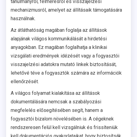
tanulmányról, felmérésről és visszajelzési
mechanizmusról, amelyet az állításaik támogatására
használnak.
Az átláthatóság magában foglalja az állítások
alapjának világos kommunikálását a hirdetési
anyagokban. Ez magában foglalhatja a klinikai
vizsgálati eredmények idézését vagy a fogyasztói
visszajelzési adatokra mutató linkek biztosítását,
lehetővé téve a fogyasztók számára az információk
ellenőrzését.
A világos folyamat kialakítása az állítások
dokumentálására nemcsak a szabályozási
megfelelés elősegítésében segít, hanem a
fogyasztói bizalom növelésében is. A cégeknek
rendszeresen felül kell vizsgálniuk és frissíteniük
kell dokumentációs gyakorlataikat, hogy biztosítsák,