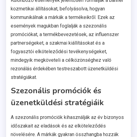
Különböző események jelentősen formálják a banner
kozmetikai állításokat, befolyásolva, hogyan
kommunikálnak a márkák a termékeikről. Ezek az
események magukban foglalják a szezonális
promóciókat, a termékbevezetések, az influenszer
partnerségeket, a szakmai kiállításokat és a
fogyasztói elköteleződési tevékenységeket,
mindegyik megköveteli a célközönséghez való
rezonálás érdekében testreszabott üzenetküldési
stratégiákat.
Szezonális promóciók és
üzenetküldési stratégiáik
A szezonális promóciók kihasználják az év bizonyos
időszakait az eladások és az elköteleződés
növelésére. A márkák gyakran összhangba hozzák