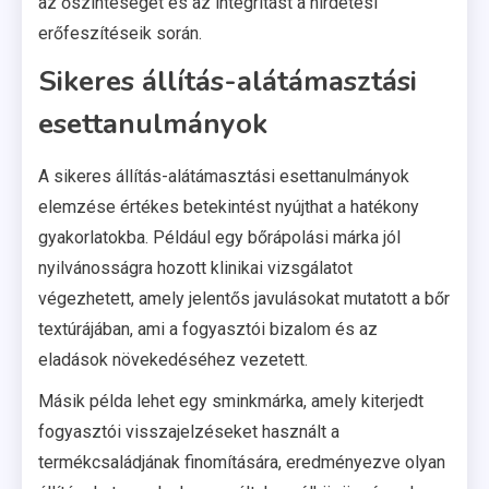
az őszinteséget és az integritást a hirdetési
erőfeszítéseik során.
Sikeres állítás-alátámasztási
esettanulmányok
A sikeres állítás-alátámasztási esettanulmányok
elemzése értékes betekintést nyújthat a hatékony
gyakorlatokba. Például egy bőrápolási márka jól
nyilvánosságra hozott klinikai vizsgálatot
végezhetett, amely jelentős javulásokat mutatott a bőr
textúrájában, ami a fogyasztói bizalom és az
eladások növekedéséhez vezetett.
Másik példa lehet egy sminkmárka, amely kiterjedt
fogyasztói visszajelzéseket használt a
termékcsaládjának finomítására, eredményezve olyan